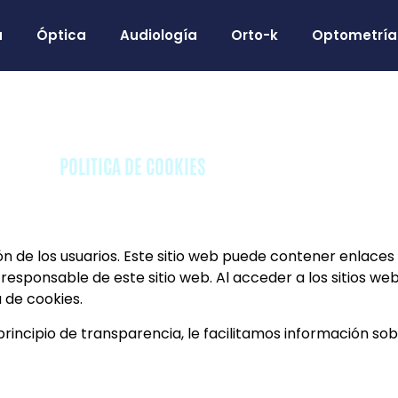
a
Óptica
Audiología
Orto-k
Optometría 
Òptica Fòrum
POLITICA DE COOKIES
ón de los usuarios. Este sitio web puede contener enlaces 
 responsable de este sitio web. Al acceder a los sitios we
a de cookies.
 principio de transparencia, le facilitamos información so